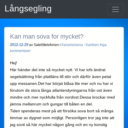
Långsegling
Kan man sova for mycket?
2012-12-29
av Satellittelefonen i
Kanarieöarna - Karibien
Inga
kommentarer
Hej!
Här händer det inte så mycket nytt. Vi har iofs ändrat
segelsättning från plattläns till slör och därför även petat
upp messanen.Det har börjat blåsa lite mer och nu har vi
förutom de stora långa atlantendyningarna från ost även
mindre och mer nyckfulla från nordost.Dessa krockar med
jämna mellanrum och gungar till båten en del.
Tiden spenderas mest på att försöka sova bort så många
timmar av dygnet som möjligt. Personligen tror jag inte att
jag sovit så här mycket någon gång och en ny konstig