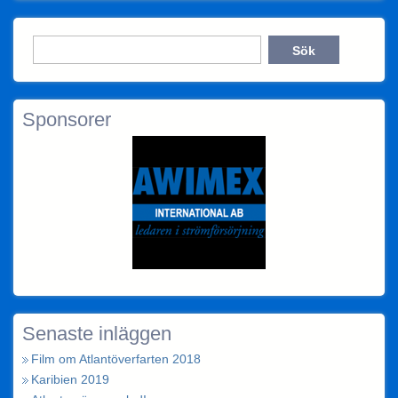
Sponsorer
Senaste inläggen
Film om Atlantöverfarten 2018
Karibien 2019