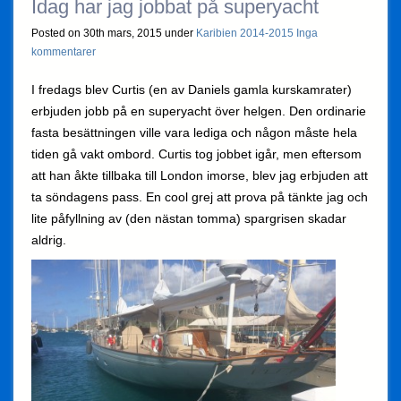
Idag har jag jobbat på superyacht
Posted on 30th mars, 2015 under
Karibien 2014-2015
Inga
kommentarer
I fredags blev Curtis (en av Daniels gamla kurskamrater)
erbjuden jobb på en superyacht över helgen. Den ordinarie
fasta besättningen ville vara lediga och någon måste hela
tiden gå vakt ombord. Curtis tog jobbet igår, men eftersom
att han åkte tillbaka till London imorse, blev jag erbjuden att
ta söndagens pass. En cool grej att prova på tänkte jag och
lite påfyllning av (den nästan tomma) spargrisen skadar
aldrig.