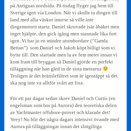
på Antiguas nordsida. På tisdag flyger jag hem till
Sverige igen via London. När vi skulle ta dingen till
land med alla väskor imorse så ville inte
dingemotorn starta. Daniel skruvade isär åbäket men
inget hjälpte, den gick igång men stannade lika fort
igen. Vi har ju en mindre utombordare (”Gamla
Bettan”) som Daniel och Jakob köpt billigt som vi
bytte till. Den startade men la av fem meter innan vi
kom fram till bryggan så Daniel gjorde en perfekt
tilläggning när han gled in de sista metrarna
Troligen är det bränslefiltret som är igentäppt så det
ska nog inte va alltför svårt att fixa.
För ett par dagar sedan skrev Daniel och Curtis (en
engelsman som bor på Aurora) den teoretiska delen
av Yachtmaster offshore-provet och klarade det!
Yeey! Nu blir det några dagars intensivt övande med
Aurora på tilläggningar innan det slutgiltiga