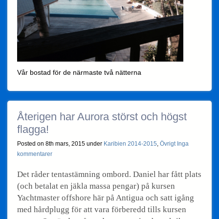
Vår bostad för de närmaste två nätterna
Återigen har Aurora störst och högst
flagga!
Posted on 8th mars, 2015 under
Karibien 2014-2015
,
Övrigt
Inga
kommentarer
Det råder tentastämning ombord. Daniel har fått plats
(och betalat en jäkla massa pengar) på kursen
Yachtmaster offshore här på Antigua och satt igång
med hårdplugg för att vara förberedd tills kursen