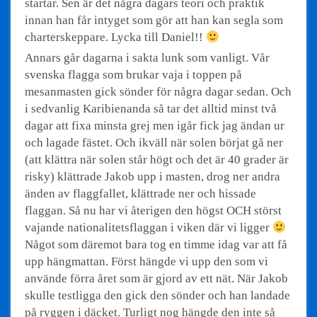
startar. Sen är det några dagars teori och praktik
innan han får intyget som gör att han kan segla som
charterskeppare. Lycka till Daniel!!
Annars går dagarna i sakta lunk som vanligt. Vår
svenska flagga som brukar vaja i toppen på
mesanmasten gick sönder för några dagar sedan. Och
i sedvanlig Karibienanda så tar det alltid minst två
dagar att fixa minsta grej men igår fick jag ändan ur
och lagade fästet. Och ikväll när solen börjat gå ner
(att klättra när solen står högt och det är 40 grader är
risky) klättrade Jakob upp i masten, drog ner andra
änden av flaggfallet, klättrade ner och hissade
flaggan. Så nu har vi återigen den högst OCH störst
vajande nationalitetsflaggan i viken där vi ligger
Något som däremot bara tog en timme idag var att få
upp hängmattan. Först hängde vi upp den som vi
använde förra året som är gjord av ett nät. När Jakob
skulle testligga den gick den sönder och han landade
på ryggen i däcket. Turligt nog hängde den inte så