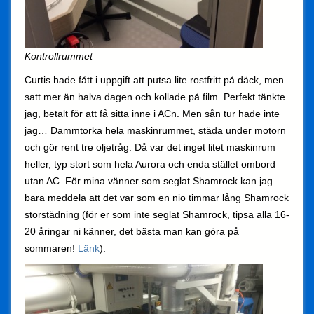
K
ontrollrummet
Curtis hade fått i uppgift att putsa lite rostfritt på däck, men
satt mer än halva dagen och kollade på film. Perfekt tänkte
jag, betalt för att få sitta inne i ACn. Men sån tur hade inte
jag… Dammtorka hela maskinrummet, städa under motorn
och gör rent tre oljetråg. Då var det inget litet maskinrum
heller, typ stort som hela Aurora och enda stället ombord
utan AC. För mina vänner som seglat Shamrock kan jag
bara meddela att det var som en nio timmar lång Shamrock
storstädning (för er som inte seglat Shamrock, tipsa alla 16-
20 åringar ni känner, det bästa man kan göra på
sommaren!
Länk
).