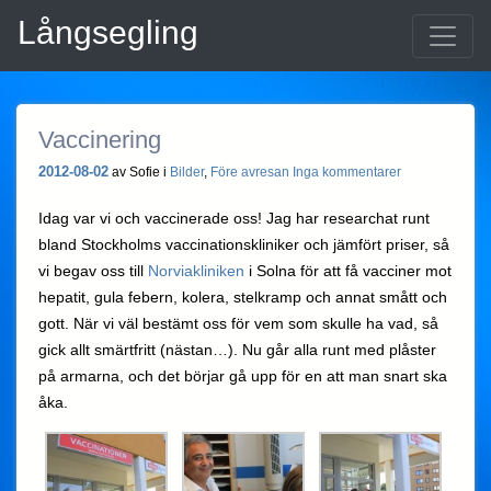
Långsegling
Vaccinering
2012-08-02
av Sofie i
Bilder
,
Före avresan
Inga kommentarer
Idag var vi och vaccinerade oss! Jag har researchat runt
bland Stockholms vaccinationskliniker och jämfört priser, så
vi begav oss till
Norviakliniken
i Solna för att få vacciner mot
hepatit, gula febern, kolera, stelkramp och annat smått och
gott. När vi väl bestämt oss för vem som skulle ha vad, så
gick allt smärtfritt (nästan…). Nu går alla runt med plåster
på armarna, och det börjar gå upp för en att man snart ska
åka.