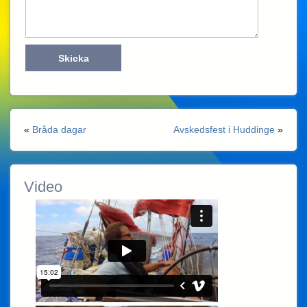
«
Bråda dagar
Avskedsfest i Huddinge
»
Video