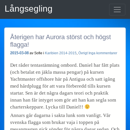
Långsegling
Återigen har Aurora störst och högst
flagga!
2015-03-08
av Sofie i
Karibien 2014-2015
,
Övrigt
Inga kommentarer
Det råder tentastämning ombord. Daniel har fått plats
(och betalat en jäkla massa pengar) på kursen
Yachtmaster offshore här på Antigua och satt igång
med hårdplugg för att vara förberedd tills kursen
startar. Sen är det några dagars teori och praktik
innan han får intyget som gör att han kan segla som
charterskeppare. Lycka till Daniel!!
Annars går dagarna i sakta lunk som vanligt. Vår
svenska flagga som brukar vaja i toppen på
mesanmasten gick sönder för några dagar sedan. Och