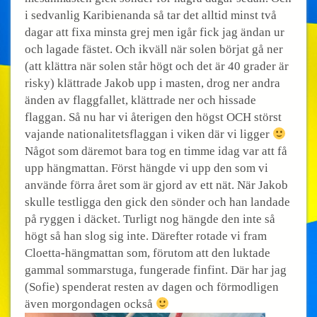
i sedvanlig Karibienanda så tar det alltid minst två
dagar att fixa minsta grej men igår fick jag ändan ur
och lagade fästet. Och ikväll när solen börjat gå ner
(att klättra när solen står högt och det är 40 grader är
risky) klättrade Jakob upp i masten, drog ner andra
änden av flaggfallet, klättrade ner och hissade
flaggan. Så nu har vi återigen den högst OCH störst
vajande nationalitetsflaggan i viken där vi ligger
Något som däremot bara tog en timme idag var att få
upp hängmattan. Först hängde vi upp den som vi
använde förra året som är gjord av ett nät. När Jakob
skulle testligga den gick den sönder och han landade
på ryggen i däcket. Turligt nog hängde den inte så
högt så han slog sig inte. Därefter rotade vi fram
Cloetta-hängmattan som, förutom att den luktade
gammal sommarstuga, fungerade finfint. Där har jag
(Sofie) spenderat resten av dagen och förmodligen
även morgondagen också