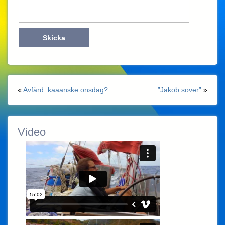
«
Avfärd: kaaanske onsdag?
”Jakob sover”
»
Video