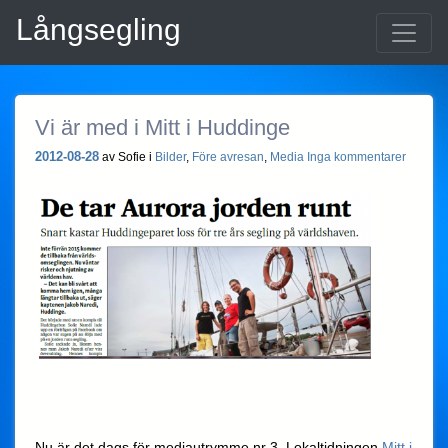
Långsegling
Vi är med i Mitt i Huddinge
2012-08-28
av Sofie i
Bilder
,
Före avresan
,
Media
Inga kommentarer
Nu är det dags för mediautrymme nr 3. Lokaltidningen
Mitt i