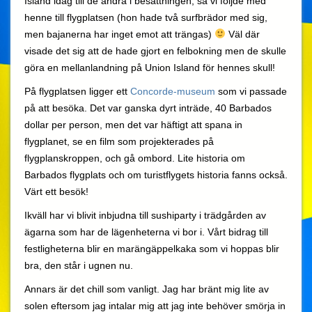
Island idag till de andra i besättningen, så vi följde med
henne till flygplatsen (hon hade två surfbrädor med sig,
men bajanerna har inget emot att trängas)
Väl där
visade det sig att de hade gjort en felbokning men de skulle
göra en mellanlandning på Union Island för hennes skull!
På flygplatsen ligger ett
Concorde-museum
som vi passade
på att besöka. Det var ganska dyrt inträde, 40 Barbados
dollar per person, men det var häftigt att spana in
flygplanet, se en film som projekterades på
flygplanskroppen, och gå ombord. Lite historia om
Barbados flygplats och om turistflygets historia fanns också.
Värt ett besök!
Ikväll har vi blivit inbjudna till sushiparty i trädgården av
ägarna som har de lägenheterna vi bor i. Vårt bidrag till
festligheterna blir en marängäppelkaka som vi hoppas blir
bra, den står i ugnen nu.
Annars är det chill som vanligt. Jag har bränt mig lite av
solen eftersom jag intalar mig att jag inte behöver smörja in