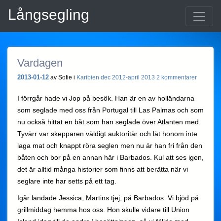
Långsegling
Vardagen
2013-01-12
av Sofie i
Karibien dec 2012-april 2013
2 kommentarer
I förrgår hade vi Jop på besök. Han är en av holländarna
som seglade med oss från Portugal till Las Palmas och som
nu också hittat en båt som han seglade över Atlanten med.
Tyvärr var skepparen väldigt auktoritär och lät honom inte
laga mat och knappt röra seglen men nu är han fri från den
båten och bor på en annan här i Barbados. Kul att ses igen,
det är alltid många historier som finns att berätta när vi
seglare inte har setts på ett tag.
Igår landade Jessica, Martins tjej, på Barbados. Vi bjöd på
grillmiddag hemma hos oss. Hon skulle vidare till Union